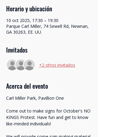
Horario y ubicación
10 oct 2025, 17:30 – 19:30
Parque Carl Miller, 74 Sewell Rd, Newnan,
GA 30263, EE. UU.
Invitados
+2 otros invitados
Translate
Acerca del evento
Carl Miller Park, Pavillion One
US
English
Come out to make signs for October's NO 
FR
French
· Français
KINGS Protest. Have fun and get to know 
like-minded individuals!
DE
German
· Deutsch
ES
Spanish
· Español
We will provide some sign making material 