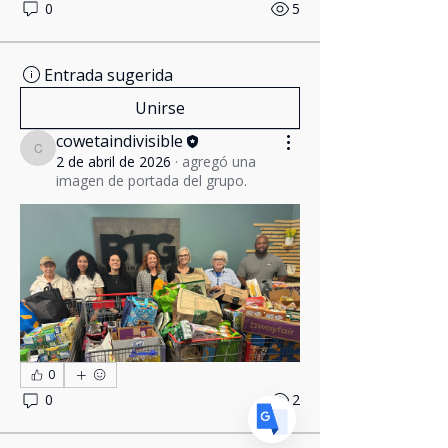
0
5
Entrada sugerida
Unirse
cowetaindivisible
Translate
cowetaindivisible
2 de abril de 2026
·
agregó una
imagen de portada del grupo.
US
English
FR
French
· Français
DE
German
· Deutsch
ES
Spanish
· Español
0
0
2